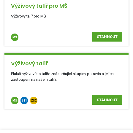
Výživový talíř pro MŠ
Výživový talíř pro MŠ
STÁHNOUT
MŠ
Výživový talíř
Plakát výživového talíře znázorňující skupiny potravin a jejich
zastoupení na našem talíři.
STÁHNOUT
MŠ
ZŠ1
ZŠ2