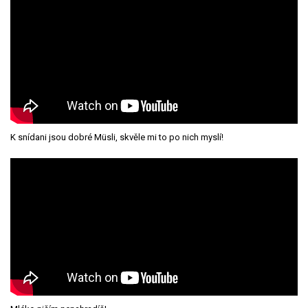
K snídani jsou dobré Müsli, skvěle mi to po nich myslí!