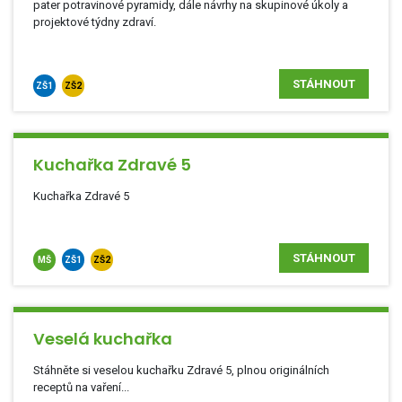
pater potravinové pyramidy, dále návrhy na skupinové úkoly a
projektové týdny zdraví.
STÁHNOUT
ZŠ1
ZŠ2
Kuchařka Zdravé 5
Kuchařka Zdravé 5
STÁHNOUT
MŠ
ZŠ1
ZŠ2
Veselá kuchařka
Stáhněte si veselou kuchařku Zdravé 5, plnou originálních
receptů na vaření...