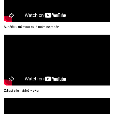
Šunčičku růžovou, tu já mám nejradši!
Zdraví sílu najdeš v sýru