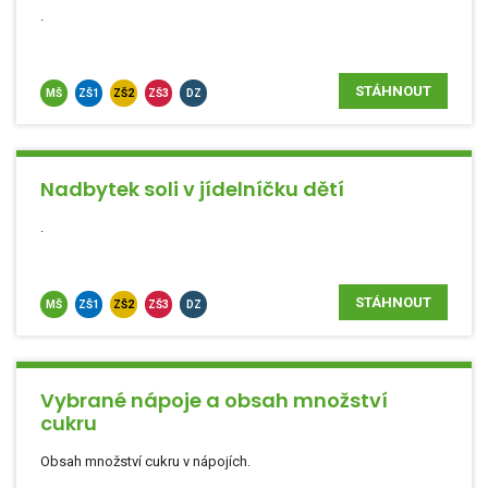
.
STÁHNOUT
MŠ
ZŠ1
ZŠ2
ZŠ3
DZ
Nadbytek soli v jídelníčku dětí
.
STÁHNOUT
MŠ
ZŠ1
ZŠ2
ZŠ3
DZ
Vybrané nápoje a obsah množství
cukru
Obsah množství cukru v nápojích.