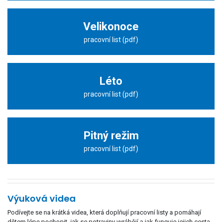
Velikonoce
pracovní list (pdf)
Léto
pracovní list (pdf)
Pitný režim
pracovní list (pdf)
Výuková videa
Podívejte se na krátká videa, která doplňují pracovní listy a pomáhají
dětem lépe pochopit, jak se potraviny vyrábějí a jak funguje jejich cesta