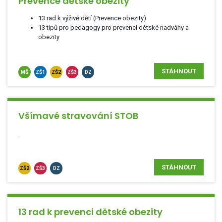
Prevence dětské obezity
13 rad k výživě dětí (Prevence obezity)
13 tipů pro pedagogy pro prevenci dětské nadváhy a
obezity
STÁHNOUT
MŠ
ZŠ1
ZŠ2
ZŠ3
DZ
Všímavé stravování STOB
.
STÁHNOUT
ZŠ2
ZŠ3
DZ
13 rad k prevenci dětské obezity