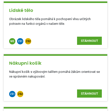
Lidské tělo
Obrázek lidského těla pomáhá k pochopení vlivu určitých
potravin na funkci orgánů v našem těle.
STÁHNOUT
MŠ
ZŠ1
ZŠ2
Nákupní košík
Nákupní košík s výživovým talířem pomáhá žákům orientovat se
ve správném nakupování.
STÁHNOUT
ZŠ1
ZŠ2