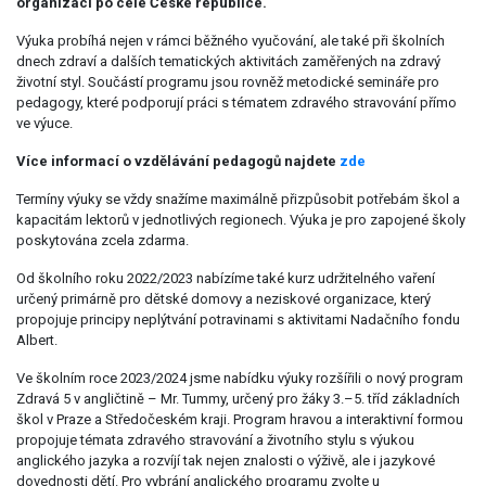
organizací po celé České republice.
Výuka probíhá nejen v rámci běžného vyučování, ale také při školních
dnech zdraví a dalších tematických aktivitách zaměřených na zdravý
životní styl. Součástí programu jsou rovněž metodické semináře pro
pedagogy, které podporují práci s tématem zdravého stravování přímo
ve výuce.
Více informací o vzdělávání pedagogů najdete
zde
Termíny výuky se vždy snažíme maximálně přizpůsobit potřebám škol a
kapacitám lektorů v jednotlivých regionech. Výuka je pro zapojené školy
poskytována zcela zdarma.
Od školního roku 2022/2023 nabízíme také kurz udržitelného vaření
určený primárně pro dětské domovy a neziskové organizace, který
propojuje principy neplýtvání potravinami s aktivitami Nadačního fondu
Albert.
Ve školním roce 2023/2024 jsme nabídku výuky rozšířili o nový program
Zdravá 5 v angličtině – Mr. Tummy, určený pro žáky 3.–5. tříd základních
škol v Praze a Středočeském kraji. Program hravou a interaktivní formou
propojuje témata zdravého stravování a životního stylu s výukou
anglického jazyka a rozvíjí tak nejen znalosti o výživě, ale i jazykové
dovednosti dětí. Pro vybrání anglického programu zvolte u