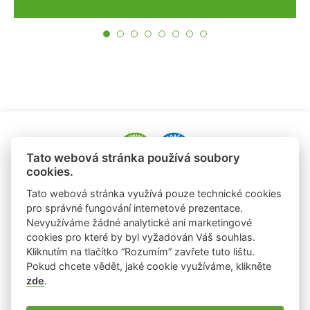
Tato webová stránka používá soubory
cookies.
e-mail: alena.paldusova@albert.cz
Tato webová stránka využívá pouze technické cookies
tel.: +420 720 936 177
pro správné fungování internetové prezentace.
Nevyužíváme žádné analytické ani marketingové
e-mail: laura.sobrova@albert.cz
cookies pro které by byl vyžadován Váš souhlas.
tel: +420 725 824 978
Kliknutím na tlačítko “Rozumím” zavřete tuto lištu.
Pokud chcete vědět, jaké cookie využíváme, klikněte
zde
.