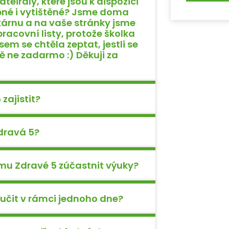
ateirály, které jsou k dispozici
upné i vytištěné? Jsme doma
árnu a na vaše stránky jsme
racovní listy, protože školka
em se chtěla zeptat, jestli se
 ne zadarmo :) Děkuji za
zajistit?
dravá 5?
mu Zdravé 5 zúčastnit výuky?
dučit v rámci jednoho dne?