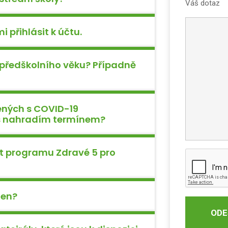
Váš dotaz
 přihlásit k účtu.
 předškolního věku? Případně
ených s COVID-19
 s nahradím termínem?
it programu Zdravé 5 pro
den?