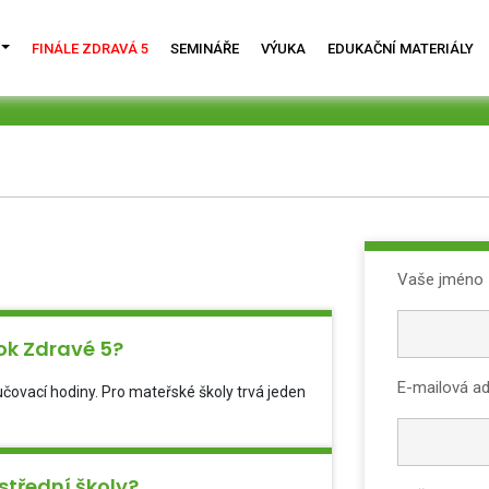
FINÁLE ZDRAVÁ 5
SEMINÁŘE
VÝUKA
EDUKAČNÍ MATERIÁLY
Vaše jméno
ok Zdravé 5?
E-mailová a
učovací hodiny. Pro mateřské školy trvá jeden
střední školy?