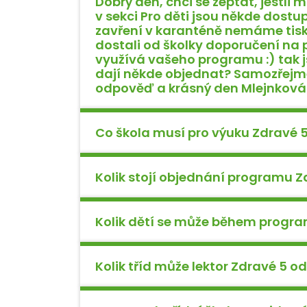
Dobrý den, chci se zeptat, jestli m
v sekci Pro děti jsou někde dost
zavření v karanténě nemáme tisk
dostali od školky doporučení na p
využívá vašeho programu :) tak js
dají někde objednat? Samozřejmě
odpověď a krásný den Mlejnková
Co škola musí pro výuku Zdravé 5 
Kolik stojí objednání programu Z
Kolik dětí se může během progra
Kolik tříd může lektor Zdravé 5 o