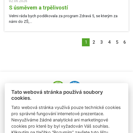
02.06.2026
S úsměvem a trpělivostí
Velmi ráda bych poděkovala za program Zdravá 5, se kterým za
námi do ZŠ,...
1
2
3
4
5
6
Tato webová stránka používá soubory
cookies.
e-mail: alena.paldusova@albert.cz
Tato webová stránka využívá pouze technické cookies
tel.: +420 720 936 177
pro správné fungování internetové prezentace.
Nevyužíváme žádné analytické ani marketingové
e-mail: laura.sobrova@albert.cz
cookies pro které by byl vyžadován Váš souhlas.
tel: +420 725 824 978
Kliknutím na tlačítko “Rozumím” zavřete tuto lištu.