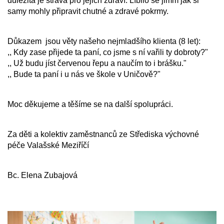
důležitá je strava pro jejich zdraví. Líbilo se jimm jak si 
samy mohly připravit chutné a zdravé pokrmy.
Důkazem  jsou věty našeho nejmladšího klienta (8 let):
,, Kdy zase přijede ta paní, co jsme s ní vařili ty dobroty?"
,, Už budu jíst červenou řepu a naučím to i brášku."
,, Bude ta paní i u nás ve škole v Uničově?"
Moc děkujeme a těšíme se na další spolupráci.
Za děti a kolektiv zaměstnanců ze Střediska výchovné 
péče Valašské Meziříčí
Bc. Elena Zubajová 