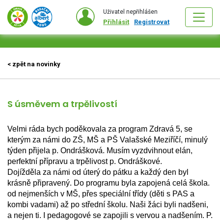
Uživatel nepřihlášen
Přihlásit
Registrovat
< zpět na novinky
S úsměvem a trpělivostí
Velmi ráda bych poděkovala za program Zdravá 5, se 
kterým za námi do ZŠ, MŠ a PŠ Valašské Meziříčí, minulý 
týden přijela p. Ondrášková. Musím vyzdvihnout elán, 
perfektní přípravu a trpělivost p. Ondráškové. 
Dojížděla za námi od úterý do pátku a každý den byl 
krásně připravený. Do programu byla zapojená celá škola. 
od nejmenších v MŠ, přes speciální třídy (děti s PAS a 
kombi vadami) až po střední školu. Naši žáci byli nadšeni, 
a nejen ti. I pedagogové se zapojili s vervou a nadšením. P. 